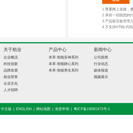
1.尊重网上道德
2.承担一切因您的
3.产品留言板管理
4.不支持HTML
关于栢业
产品中心
新闻中心
企业概况
本草-智能安神系列
公司新闻
科技创新
本草-智能静心系列
行业动态
品牌发展
本草-智能养生系列
媒体报道
栢业荣誉
视频展示
企业文化
人才招聘
中文版
|
ENGLISH
|
网站地图
|
免责申明
|
粤ICP备19081973号-1